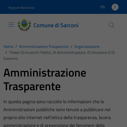
Vai ai contenuti
Vai al footer
ITA
Regione Basilicata
Lingua attiva:
Comune di Sarconi
Home
/
Amministrazione Trasparente
/
Organizzazione
/
Titolari Di Incarichi Politici, Di Amministrazione, Di Direzione O Di
Governo
Amministrazione
Trasparente
In questa pagina sono raccolte le informazioni che le
Amministrazioni pubbliche sono tenute a pubblicare nel
proprio sito internet nell’ottica della trasparenza, buona
amministrazione e di prevenzione dei fenomeni della