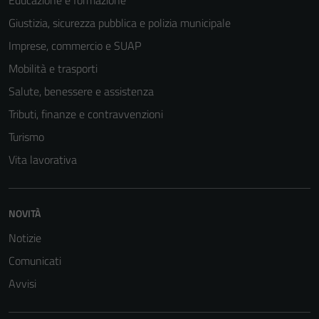
Educazione e formazione
Giustizia, sicurezza pubblica e polizia municipale
Imprese, commercio e SUAP
Mobilità e trasporti
Salute, benessere e assistenza
Tributi, finanze e contravvenzioni
Turismo
Vita lavorativa
Tecnici
NOVITÀ
Questi cookie
Notizie
sono necessari
Comunicati
per il
funzionamento
Avvisi
del sito e non
possono