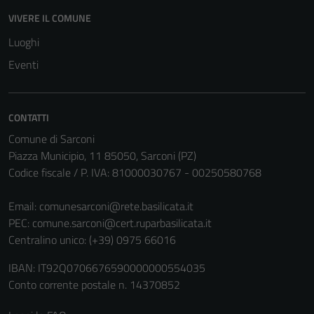
essere
VIVERE IL COMUNE
disabilitati.
Luoghi
Questi cookie
Eventi
non raccolgono
informazioni
personali.
CONTATTI
Comune di Sarconi
Piazza Municipio, 11 85050, Sarconi (PZ)
Codice fiscale / P. IVA: 81000030767 - 00250580768
Email:
comunesarconi@rete.basilicata.it
PEC:
comune.sarconi@cert.ruparbasilicata.it
Centralino unico: (+39) 0975 66016
IBAN: IT92Q0706676590000000554035
Conto corrente postale n. 14370852