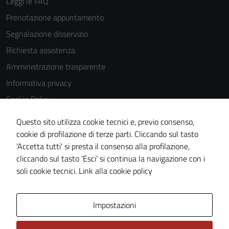
Leggi le FAQ
Prenotazione appuntamento
Segnalazione disservizio
Richiesta assistenza
Amministrazione trasparente
Informativa privacy
Cookie Policy
Note legali
Questo sito utilizza cookie tecnici e, previo consenso,
Dichiarazione di accessibilità
cookie di profilazione di terze parti. Cliccando sul tasto
'Accetta tutti' si presta il consenso alla profilazione,
Piano di miglioramento del sito
cliccando sul tasto 'Esci' si continua la navigazione con i
Statistiche sito web
soli cookie tecnici.
Link alla cookie policy
Area Privata
Impostazioni