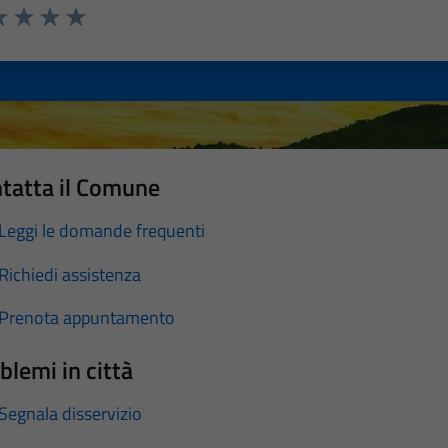
a 1 stelle su 5
luta 2 stelle su 5
Valuta 3 stelle su 5
Valuta 4 stelle su 5
Valuta 5 stelle su 5
tatta il Comune
Leggi le domande frequenti
Richiedi assistenza
Prenota appuntamento
blemi in città
Segnala disservizio