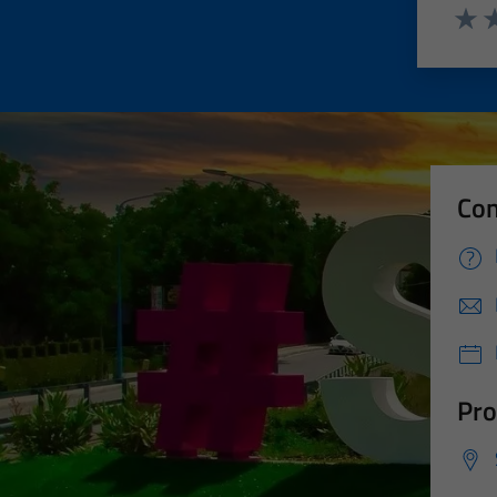
Valut
Va
Con
Pro