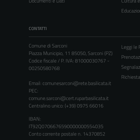
Documenti e Dati
Cultura 
Educazio
CONTATTI
Comune di Sarconi
Leggi le
Piazza Municipio, 11 85050, Sarconi (PZ)
Prenota
Codice fiscale / P. IVA: 81000030767 -
Segnalazi
00250580768
Richiest
Email:
comunesarconi@rete.basilicata.it
PEC:
comune.sarconi@cert.ruparbasilicata.it
Centralino unico: (+39) 0975 66016
IBAN:
IT92Q0706676590000000554035
Conto corrente postale n. 14370852