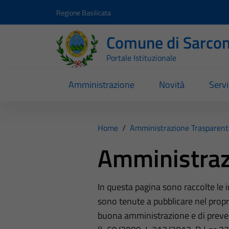
Vai ai contenuti
Vai al footer
Regione Basilicata
Comune di Sarcon
Portale Istituzionale
Amministrazione
Novità
Servi
Home
/
Amministrazione Trasparent
Amministraz
In questa pagina sono raccolte le
sono tenute a pubblicare nel propri
buona amministrazione e di preve