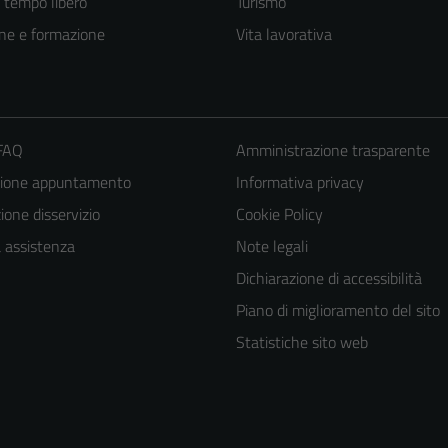
e tempo libero
Turismo
ne e formazione
Vita lavorativa
 FAQ
Amministrazione trasparente
zione appuntamento
Informativa privacy
one disservizio
Cookie Policy
a assistenza
Note legali
Dichiarazione di accessibilità
Tecnici
Piano di miglioramento del sito
Questi cookie
Statistiche sito web
sono necessari
per il
funzionamento
del sito e non