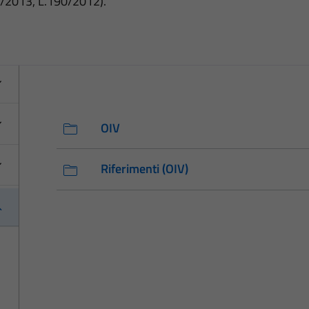
3/2013, L.190/2012).
OIV
Riferimenti (OIV)