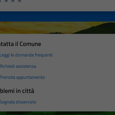
a 1 stelle su 5
luta 2 stelle su 5
Valuta 3 stelle su 5
Valuta 4 stelle su 5
Valuta 5 stelle su 5
tatta il Comune
Leggi le domande frequenti
Richiedi assistenza
Prenota appuntamento
blemi in città
Segnala disservizio