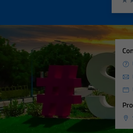
Valut
Va
Con
Pro