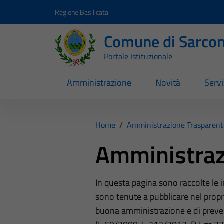
Vai ai contenuti
Vai al footer
Regione Basilicata
Comune di Sarcon
Portale Istituzionale
Amministrazione
Novità
Servi
Home
/
Amministrazione Trasparent
Amministraz
In questa pagina sono raccolte le
sono tenute a pubblicare nel propri
buona amministrazione e di preve