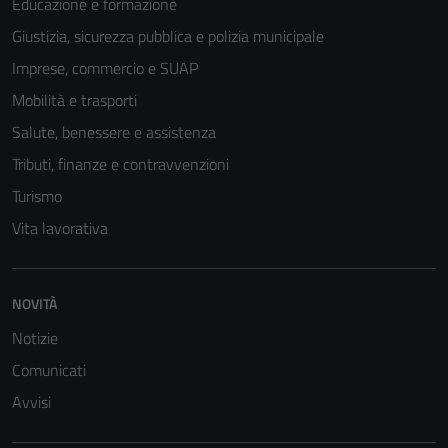
Educazione e formazione
Giustizia, sicurezza pubblica e polizia municipale
Imprese, commercio e SUAP
Mobilità e trasporti
Salute, benessere e assistenza
Tributi, finanze e contravvenzioni
Turismo
Vita lavorativa
Tecnici
NOVITÀ
Questi cookie
Notizie
sono necessari
Comunicati
per il
funzionamento
Avvisi
del sito e non
possono