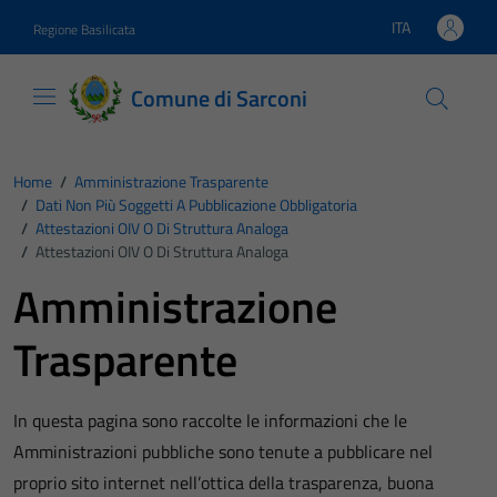
Vai ai contenuti
Vai al footer
ITA
Regione Basilicata
Lingua attiva:
Comune di Sarconi
Home
/
Amministrazione Trasparente
/
Dati Non Più Soggetti A Pubblicazione Obbligatoria
/
Attestazioni OIV O Di Struttura Analoga
/
Attestazioni OIV O Di Struttura Analoga
Amministrazione
Trasparente
In questa pagina sono raccolte le informazioni che le
Amministrazioni pubbliche sono tenute a pubblicare nel
proprio sito internet nell’ottica della trasparenza, buona