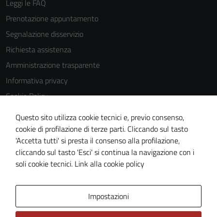
Leggi le FAQ
Prenotazione appuntamento
Segnalazione disservizio
Richiesta assistenza
Amministrazione trasparente
Informativa privacy
Cookie Policy
Note legali
Questo sito utilizza cookie tecnici e, previo consenso,
Dichiarazione di accessibilità
cookie di profilazione di terze parti. Cliccando sul tasto
'Accetta tutti' si presta il consenso alla profilazione,
Piano di miglioramento del sito
cliccando sul tasto 'Esci' si continua la navigazione con i
Statistiche sito web
soli cookie tecnici.
Link alla cookie policy
Area Privata
Impostazioni