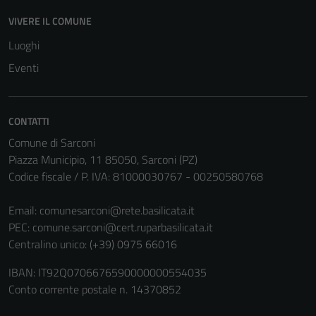
essere
VIVERE IL COMUNE
disabilitati.
Luoghi
Questi cookie
non raccolgono
Eventi
informazioni
personali.
CONTATTI
Comune di Sarconi
Piazza Municipio, 11 85050, Sarconi (PZ)
Codice fiscale / P. IVA: 81000030767 - 00250580768
Email:
comunesarconi@rete.basilicata.it
PEC:
comune.sarconi@cert.ruparbasilicata.it
Centralino unico: (+39) 0975 66016
IBAN: IT92Q0706676590000000554035
Conto corrente postale n. 14370852