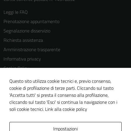
Leggi le FAQ
Prenotazione appuntamento
Segnalazione disservizio
Richiesta assistenza
Amministrazione trasparente
Informativa privacy
Cookie Policy
Note legali
Questo sito utilizza cookie tecnici e, previo consenso,
Dichiarazione di accessibilità
cookie di profilazione di terze parti. Cliccando sul tasto
'Accetta tutti' si presta il consenso alla profilazione,
Piano di miglioramento del sito
cliccando sul tasto 'Esci' si continua la navigazione con i
Statistiche sito web
soli cookie tecnici.
Link alla cookie policy
Area Privata
Impostazioni