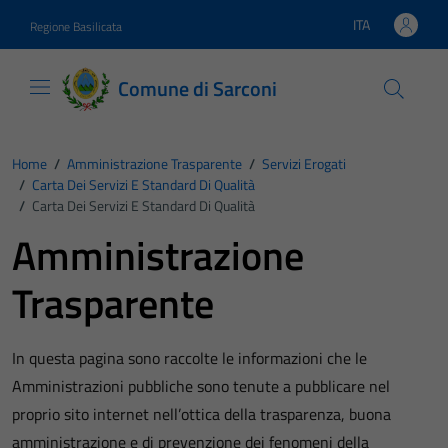
Vai ai contenuti
Vai al footer
ITA
Regione Basilicata
Lingua attiva:
Comune di Sarconi
Home
/
Amministrazione Trasparente
/
Servizi Erogati
/
Carta Dei Servizi E Standard Di Qualità
/
Carta Dei Servizi E Standard Di Qualità
Amministrazione
Trasparente
In questa pagina sono raccolte le informazioni che le
Amministrazioni pubbliche sono tenute a pubblicare nel
proprio sito internet nell’ottica della trasparenza, buona
amministrazione e di prevenzione dei fenomeni della