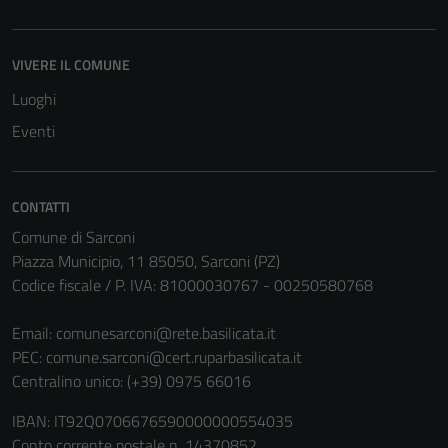
possono
essere
disabilitati.
VIVERE IL COMUNE
Questi cookie
Luoghi
non raccolgono
Eventi
informazioni
personali.
CONTATTI
Comune di Sarconi
Piazza Municipio, 11 85050, Sarconi (PZ)
Codice fiscale / P. IVA: 81000030767 - 00250580768
Email:
comunesarconi@rete.basilicata.it
PEC:
comune.sarconi@cert.ruparbasilicata.it
Centralino unico: (+39) 0975 66016
IBAN: IT92Q0706676590000000554035
Conto corrente postale n. 14370852