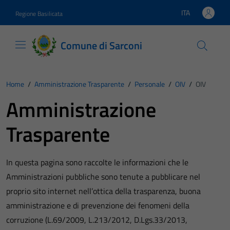
Vai ai contenuti
Vai al footer
ITA
Regione Basilicata
Lingua attiva:
Comune di Sarconi
Home
/
Amministrazione Trasparente
/
Personale
/
OIV
/
OIV
Amministrazione
Trasparente
In questa pagina sono raccolte le informazioni che le
Amministrazioni pubbliche sono tenute a pubblicare nel
proprio sito internet nell’ottica della trasparenza, buona
amministrazione e di prevenzione dei fenomeni della
corruzione (L.69/2009, L.213/2012, D.Lgs.33/2013,