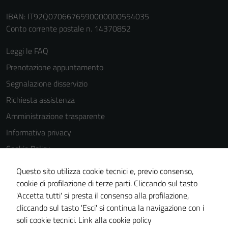
IBAN: IT92Q0706676590000000554035
Conto corrente postale n. 14370852
Leggi le FAQ
Prenotazione appuntamento
Segnalazione disservizio
Richiesta assistenza
Amministrazione trasparente
Informativa privacy
Cookie Policy
Note legali
Questo sito utilizza cookie tecnici e, previo consenso,
Dichiarazione di accessibilità
cookie di profilazione di terze parti. Cliccando sul tasto
'Accetta tutti' si presta il consenso alla profilazione,
Piano di miglioramento del sito
cliccando sul tasto 'Esci' si continua la navigazione con i
Statistiche sito web
soli cookie tecnici.
Link alla cookie policy