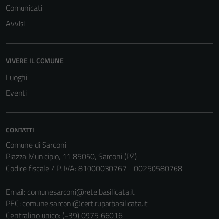
Comunicati
del sito e non
possono
Avvisi
essere
disabilitati.
Questi cookie
VIVERE IL COMUNE
non raccolgono
Luoghi
informazioni
Eventi
personali.
CONTATTI
Comune di Sarconi
Piazza Municipio, 11 85050, Sarconi (PZ)
Codice fiscale / P. IVA: 81000030767 - 00250580768
Email:
comunesarconi@rete.basilicata.it
PEC:
comune.sarconi@cert.ruparbasilicata.it
Centralino unico: (+39) 0975 66016