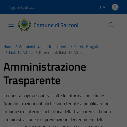
Vai ai contenuti
Vai al footer
ITA
Regione Basilicata
Lingua attiva:
Comune di Sarconi
Home
/
Amministrazione Trasparente
/
Servizi Erogati
/
Liste Di Attesa
/
Riferimenti (Liste Di Attesa)
Amministrazione
Trasparente
In questa pagina sono raccolte le informazioni che le
Amministrazioni pubbliche sono tenute a pubblicare nel
proprio sito internet nell’ottica della trasparenza, buona
amministrazione e di prevenzione dei fenomeni della