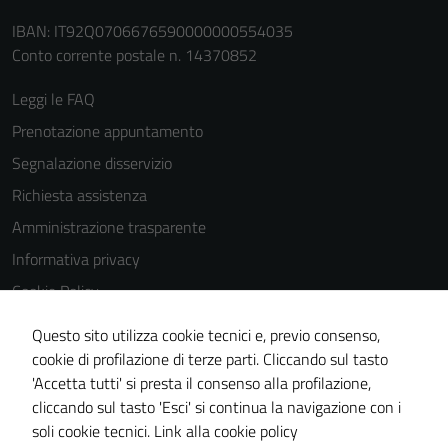
IBAN: IT92Q0706676590000000554035
Conto corrente postale n. 14370852
Leggi le FAQ
Prenotazione appuntamento
Segnalazione disservizio
Richiesta assistenza
Amministrazione trasparente
Informativa privacy
Cookie Policy
Note legali
Questo sito utilizza cookie tecnici e, previo consenso,
Dichiarazione di accessibilità
cookie di profilazione di terze parti. Cliccando sul tasto
'Accetta tutti' si presta il consenso alla profilazione,
Piano di miglioramento del sito
cliccando sul tasto 'Esci' si continua la navigazione con i
Statistiche sito web
soli cookie tecnici.
Link alla cookie policy