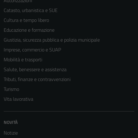
Autorizzazioni
Catasto, urbanistica e SUE
Cultura e tempo libero
Educazione e formazione
Tecnici
Giustizia, sicurezza pubblica e polizia municipale
Questi cookie
Imprese, commercio e SUAP
sono necessari
Mobilità e trasporti
per il
funzionamento
Salute, benessere e assistenza
del sito e non
Tributi, finanze e contravvenzioni
possono
Turismo
essere
disabilitati.
Vita lavorativa
Questi cookie
non raccolgono
informazioni
NOVITÀ
personali.
Notizie