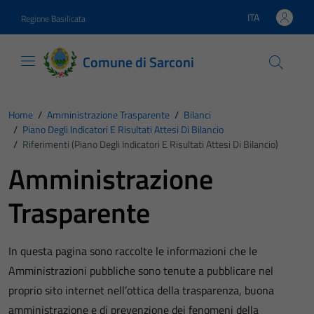
Vai ai contenuti
Vai al footer
ITA
Regione Basilicata
Lingua attiva:
Comune di Sarconi
Home
/
Amministrazione Trasparente
/
Bilanci
/
Piano Degli Indicatori E Risultati Attesi Di Bilancio
/
Riferimenti (Piano Degli Indicatori E Risultati Attesi Di Bilancio)
Amministrazione
Trasparente
In questa pagina sono raccolte le informazioni che le
Amministrazioni pubbliche sono tenute a pubblicare nel
proprio sito internet nell’ottica della trasparenza, buona
amministrazione e di prevenzione dei fenomeni della