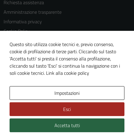
Richiesta assistenza
Amministrazione trasparente
Informativa privacy
Cookie Policy
Note legali
Questo sito utilizza cookie tecnici e, previo consenso,
Dichiarazione di accessibilità
cookie di profilazione di terze parti. Cliccando sul tasto
'Accetta tutti' si presta il consenso alla profilazione,
Piano di miglioramento del sito
cliccando sul tasto 'Esci' si continua la navigazione con i
Statistiche sito web
soli cookie tecnici.
Link alla cookie policy
Area Privata
Impostazioni
Esci
Accetta tutti
Credits: ©
Technical Design s.r.l.