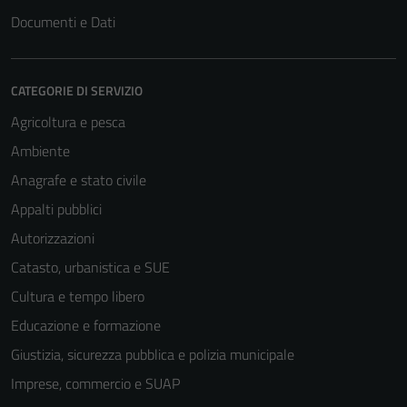
Documenti e Dati
CATEGORIE DI SERVIZIO
Agricoltura e pesca
Ambiente
Anagrafe e stato civile
Appalti pubblici
Tecnici
Autorizzazioni
Questi cookie
Catasto, urbanistica e SUE
sono necessari
Cultura e tempo libero
per il
funzionamento
Educazione e formazione
del sito e non
Giustizia, sicurezza pubblica e polizia municipale
possono
Imprese, commercio e SUAP
essere
disabilitati.