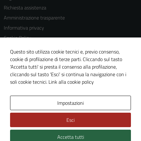
Richiesta assistenza
Amministrazione trasparente
Informativa privacy
Cookie Policy
Note legali
Questo sito utilizza cookie tecnici e, previo consenso,
Dichiarazione di accessibilità
cookie di profilazione di terze parti. Cliccando sul tasto
'Accetta tutti' si presta il consenso alla profilazione,
Piano di miglioramento del sito
cliccando sul tasto 'Esci' si continua la navigazione con i
Statistiche sito web
soli cookie tecnici.
Link alla cookie policy
Area Privata
Impostazioni
Esci
Accetta tutti
Credits: ©
Technical Design s.r.l.