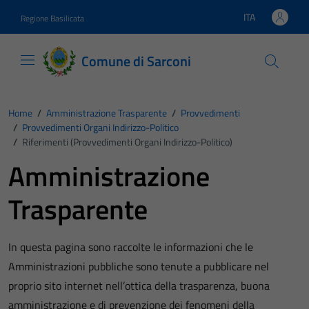
Vai ai contenuti
Vai al footer
ITA
Regione Basilicata
Lingua attiva:
Comune di Sarconi
Home
/
Amministrazione Trasparente
/
Provvedimenti
/
Provvedimenti Organi Indirizzo-Politico
/
Riferimenti (Provvedimenti Organi Indirizzo-Politico)
Amministrazione
Trasparente
In questa pagina sono raccolte le informazioni che le
Amministrazioni pubbliche sono tenute a pubblicare nel
proprio sito internet nell’ottica della trasparenza, buona
amministrazione e di prevenzione dei fenomeni della