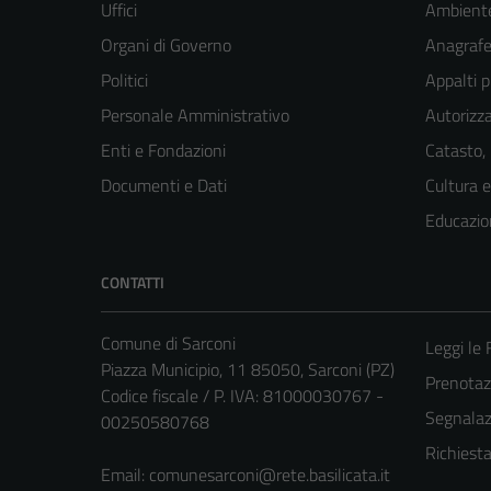
Uffici
Ambient
Organi di Governo
Anagrafe 
Politici
Appalti p
Personale Amministrativo
Autorizza
Enti e Fondazioni
Catasto,
Documenti e Dati
Cultura 
Educazio
CONTATTI
Comune di Sarconi
Leggi le
Piazza Municipio, 11 85050, Sarconi (PZ)
Prenota
Codice fiscale / P. IVA: 81000030767 -
Segnalazi
00250580768
Richiest
Email:
comunesarconi@rete.basilicata.it