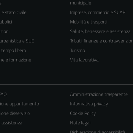
e
municipale
e stato civile
Imprese, commercio e SUAP
ubblici
Mobilità e trasporti
zioni
Salute, benessere e assistenza
 urbanistica e SUE
Tributi, finanze e contravvenzion
e tempo libero
Turismo
ne e formazione
Vita lavorativa
 FAQ
Amministrazione trasparente
zione appuntamento
Informativa privacy
one disservizio
Cookie Policy
Tecnici
Questi cookie
a assistenza
Note legali
sono necessari
Dichiarazione di accessibilità