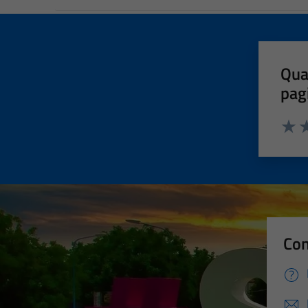
Qua
pag
Valut
Va
Con