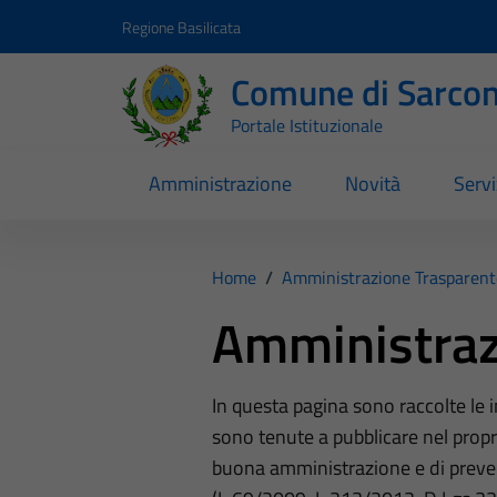
Vai ai contenuti
Vai al footer
Regione Basilicata
Comune di Sarcon
Portale Istituzionale
Amministrazione
Novità
Servi
Home
/
Amministrazione Trasparent
Amministraz
In questa pagina sono raccolte le
sono tenute a pubblicare nel propri
buona amministrazione e di preve