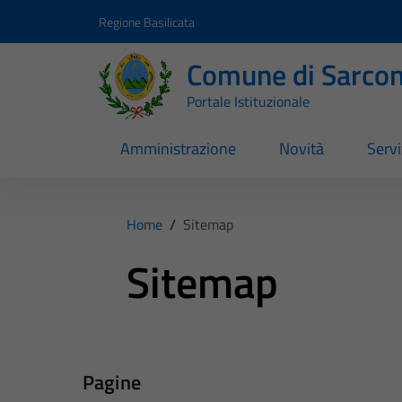
Vai ai contenuti
Vai al footer
Regione Basilicata
Comune di Sarcon
Portale Istituzionale
Amministrazione
Novità
Servi
Home
/
Sitemap
Sitemap
Pagine